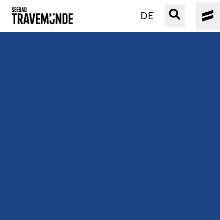
DE
UNSER SEEBAD
PRIWALL
ERLEBEN
STRAND IST IMMER
VERANSTALTUNGEN
BUCHEN
SERVICE
Gebärdensprache