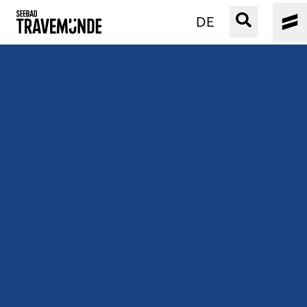
DE
UNSER SEEBAD
PRIWALL
ERLEBEN
STRAND IST IMMER
VERANSTALTUNGEN
BUCHEN
SERVICE
Gebärdensprache