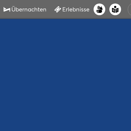
Übernachten
Erlebnisse
UNS
PRI
ERL
STR
VER
BUC
SER