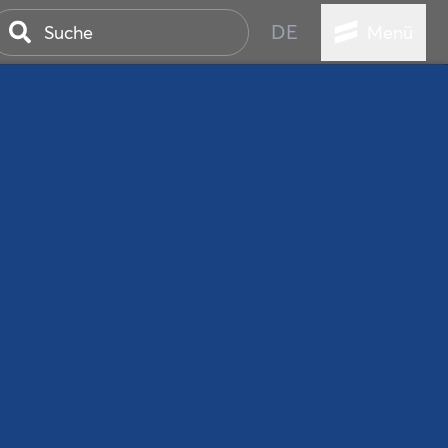
DE
Menü
ER SEEBAD
WALL
EBEN
AND IST IMMER
ANSTALTUNGEN
HEN
VICE