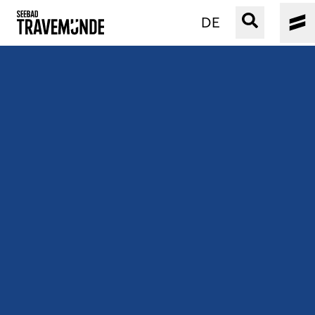
DE
UNSER SEEBAD
PRIWALL
ERLEBEN
STRAND IST IMMER
VERANSTALTUNGEN
BUCHEN
SERVICE
Gebärdensprache