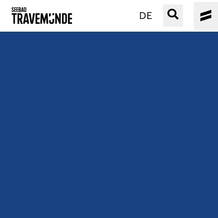
DE
UNSER SEEBAD
PRIWALL
ERLEBEN
STRAND IST IMMER
VERANSTALTUNGEN
BUCHEN
SERVICE
Gebärdensprache