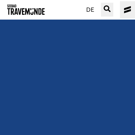
DE
UNSER SEEBAD
PRIWALL
ERLEBEN
STRAND IST IMMER
VERANSTALTUNGEN
BUCHEN
SERVICE
Gebärdensprache