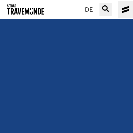
DE
UNSER SEEBAD
PRIWALL
ERLEBEN
STRAND IST IMMER
VERANSTALTUNGEN
BUCHEN
SERVICE
Gebärdensprache