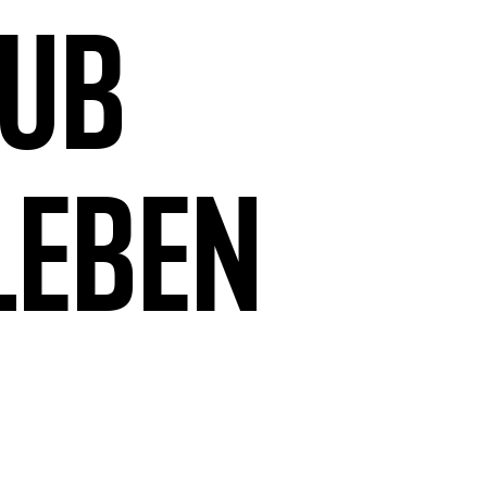
aub
leben