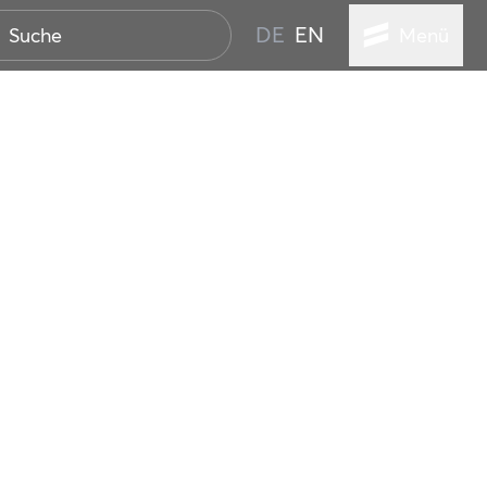
DE
EN
Menü
ER SEEBAD
WALL
EBEN
AND IST IMMER
ANSTALTUNGEN
HEN
VICE