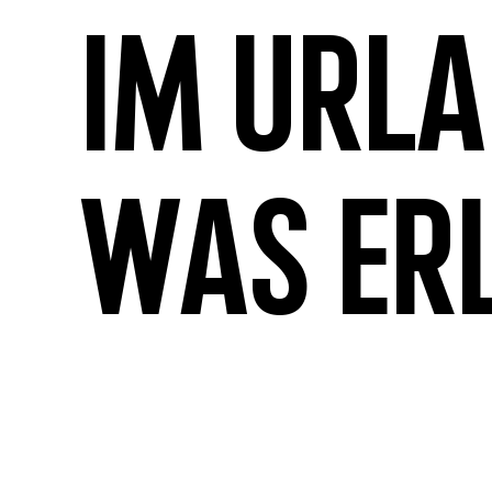
Im Url
was er