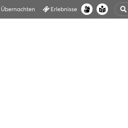
Übernachten
Erlebnisse
UNS
PRI
ERL
STR
VER
BUC
SER