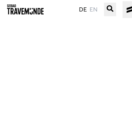
DE
EN
UNSER SEEBAD
PRIWALL
ERLEBEN
STRAND IST IMMER
VERANSTALTUNGEN
BUCHEN
SERVICE
Gebärdensprache