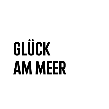
Glück
am Meer