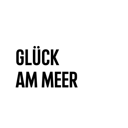
Glück
am Meer