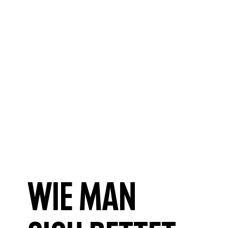
Wie man