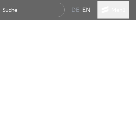
DE
EN
Menü
ER SEEBAD
WALL
EBEN
AND IST IMMER
ANSTALTUNGEN
HEN
VICE