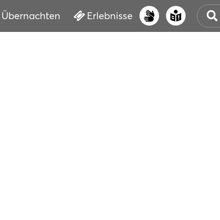
Übernachten
Erlebnisse
UNS
PRI
ERL
STR
VER
BUC
SER