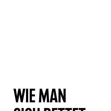
Wie man