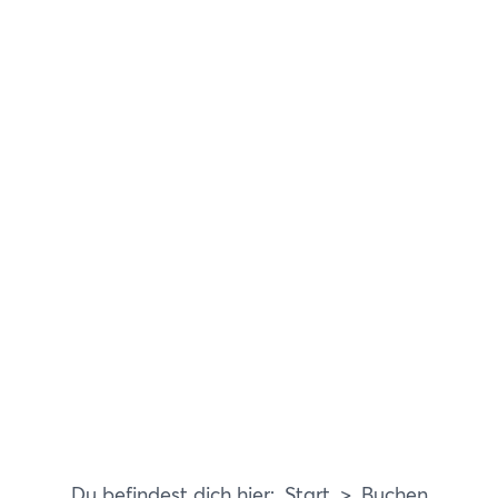
Start
Buchen