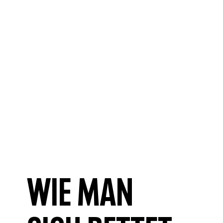
Wie man