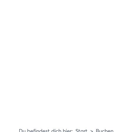
Start
Buchen