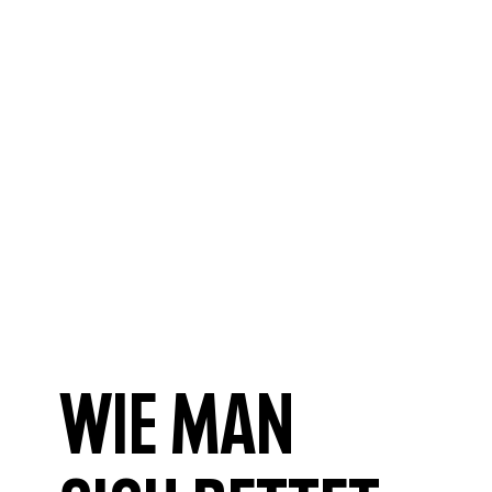
Wie man