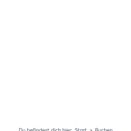
Start
Buchen