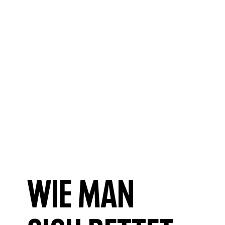
Wie man