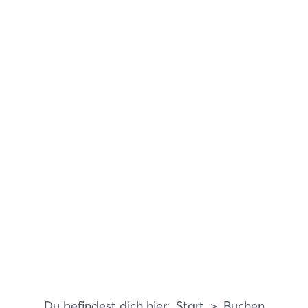
Start
Buchen