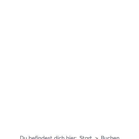
Start
Buchen