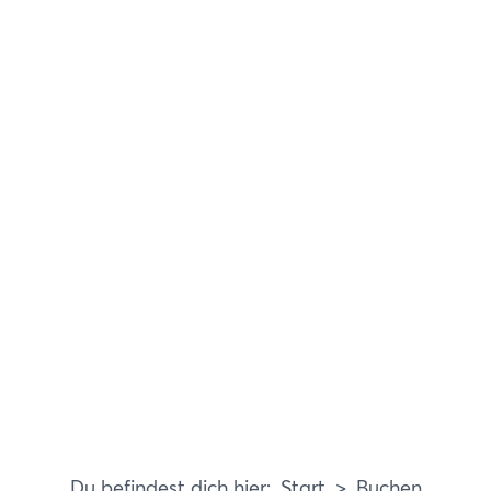
Start
Buchen