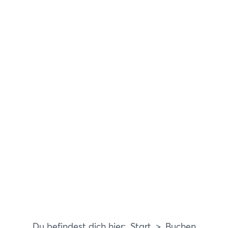
Start
Buchen