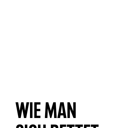
Wie man