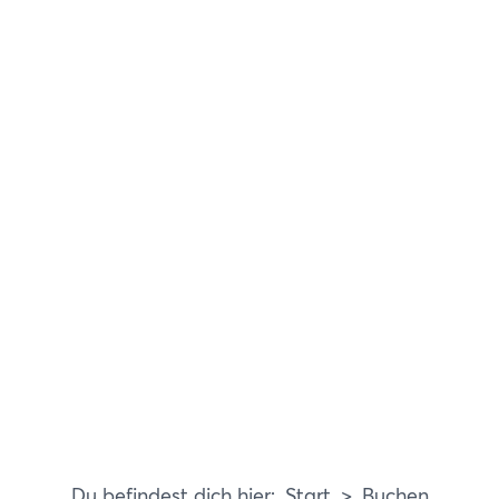
Start
Buchen