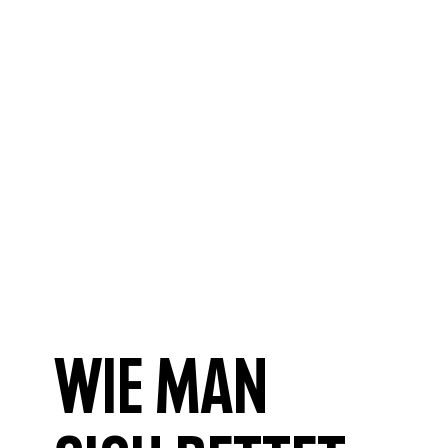
Wie man