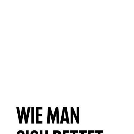
Wie man