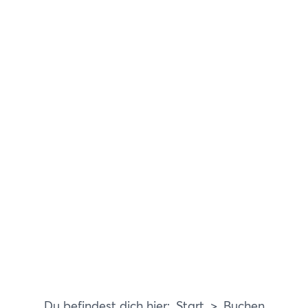
Start
Buchen