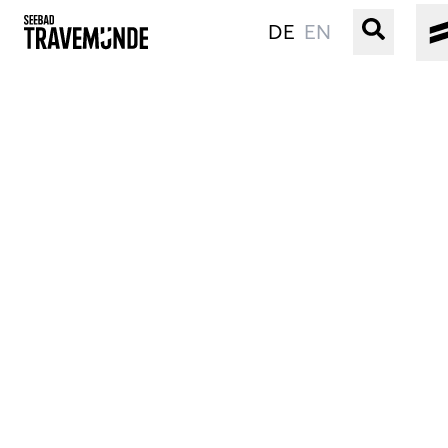
DE
EN
UNSER SEEBAD
PRIWALL
ERLEBEN
STRAND IST IMMER
VERANSTALTUNGEN
BUCHEN
SERVICE
Gebärdensprache