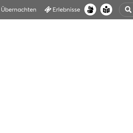
Übernachten
Erlebnisse
UNS
PRI
ERL
STR
VER
BUC
SER