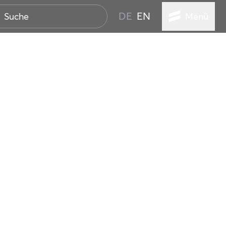
DE
EN
Menü
ER SEEBAD
WALL
EBEN
AND IST IMMER
ANSTALTUNGEN
HEN
VICE