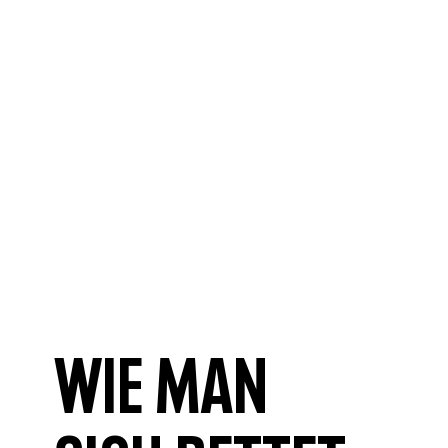
Wie man