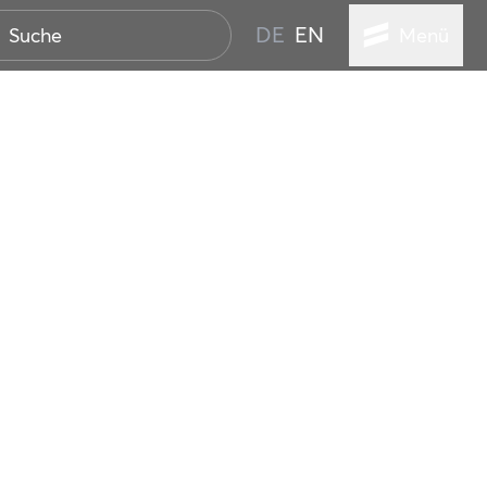
DE
EN
Menü
ER SEEBAD
WALL
EBEN
AND IST IMMER
ANSTALTUNGEN
HEN
VICE