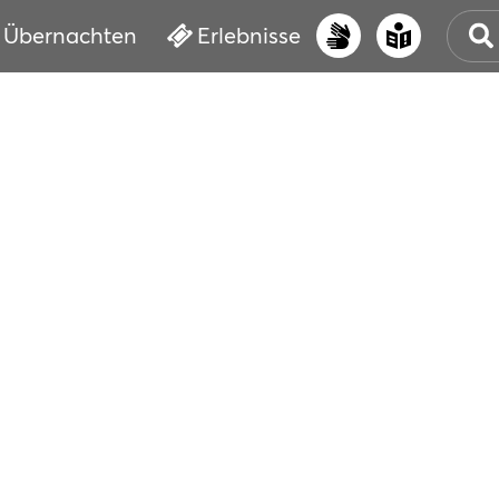
Übernachten
Erlebnisse
UNS
PRI
ERL
STR
VER
BUC
SER