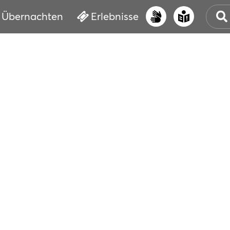
Übernachten
Erlebnisse
UNS
PRI
ERL
STR
VER
BUC
SER