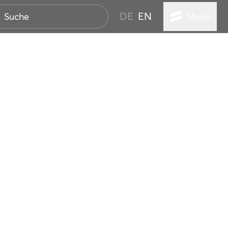
DE
EN
Menü
ER SEEBAD
WALL
EBEN
AND IST IMMER
ANSTALTUNGEN
HEN
VICE