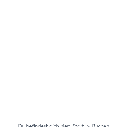
Start
Buchen