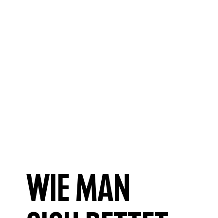
Wie man