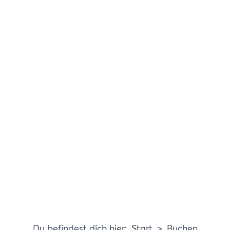
Start
Buchen