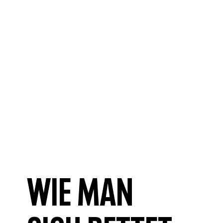
Wie man