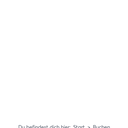
Start
Buchen