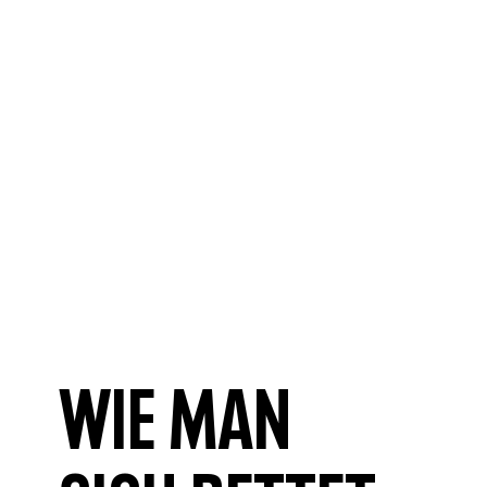
Wie man