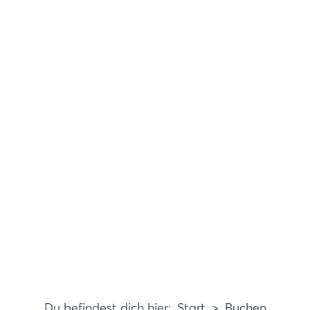
Start
Buchen