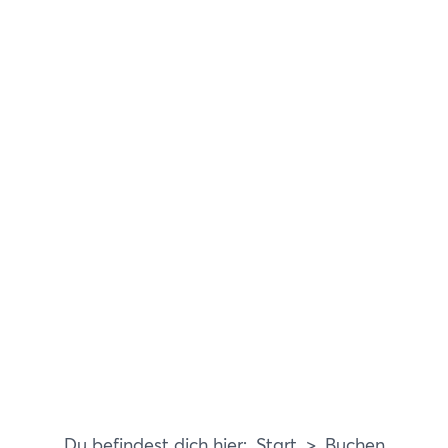
Start
Buchen