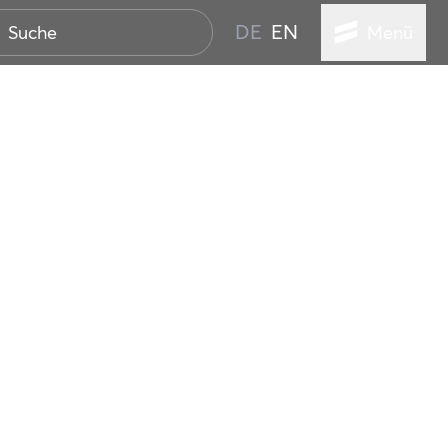
DE
EN
Menü
ER SEEBAD
WALL
EBEN
AND IST IMMER
ANSTALTUNGEN
HEN
VICE