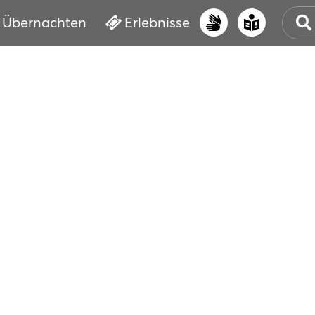
Übernachten
Erlebnisse
UNS
PRI
ERL
STR
VER
BUC
SER