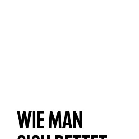
Wie man