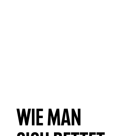
Wie man