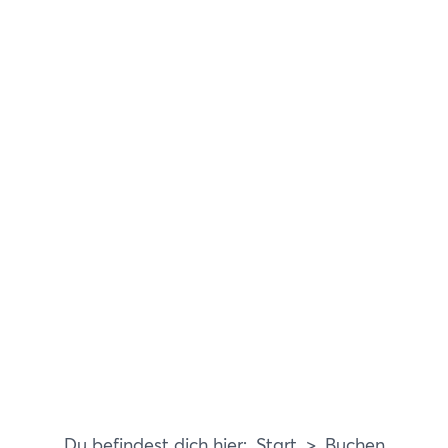
Start
Buchen