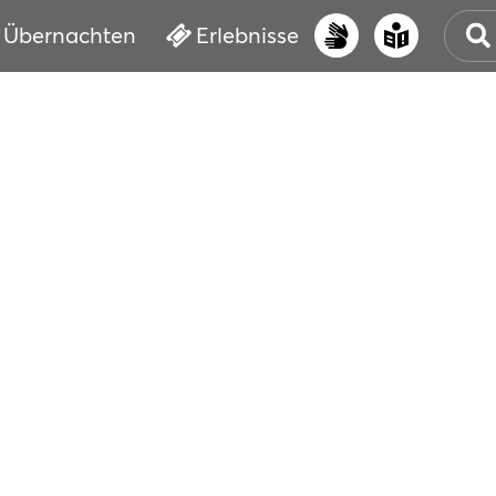
Übernachten
Erlebnisse
UNS
PRI
ERL
STR
VER
BUC
SER