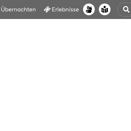
Übernachten
Erlebnisse
UNS
PRI
ERL
STR
VER
BUC
SER