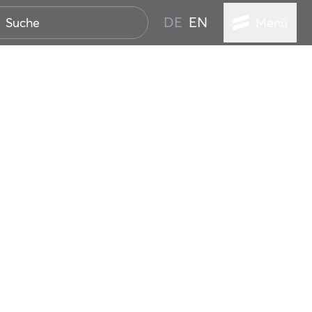
DE
EN
Menü
ER SEEBAD
WALL
EBEN
AND IST IMMER
ANSTALTUNGEN
HEN
VICE