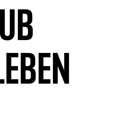
aub
leben