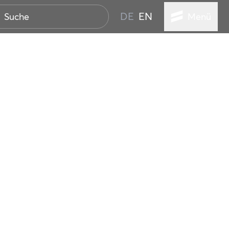
DE
EN
Menü
ER SEEBAD
WALL
EBEN
AND IST IMMER
ANSTALTUNGEN
HEN
VICE