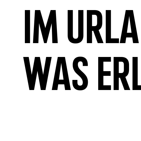
Im Url
was er