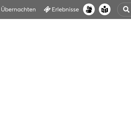
Übernachten
Erlebnisse
UNS
PRI
ERL
STR
VER
BUC
SER