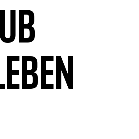
aub
leben