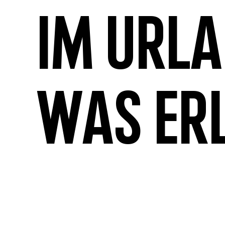
Im Url
was er