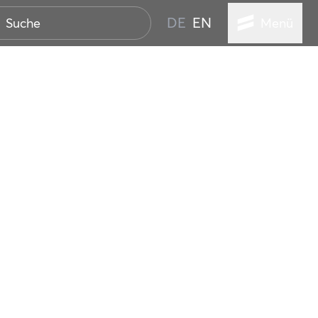
DE
EN
Menü
ER SEEBAD
WALL
EBEN
AND IST IMMER
ANSTALTUNGEN
HEN
VICE