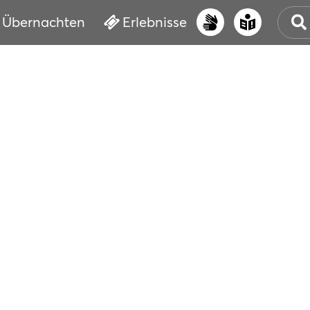
Übernachten
Erlebnisse
UNS
PRI
ERL
STR
VER
BUC
SER