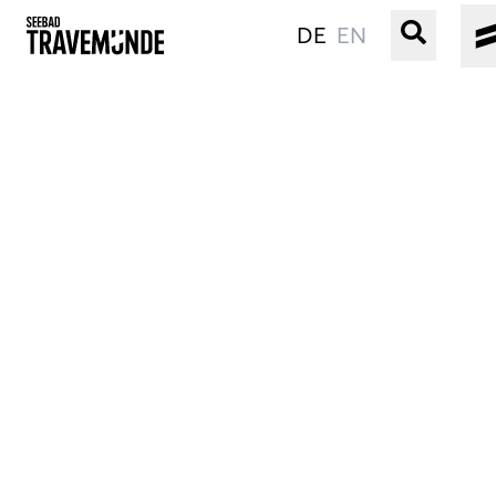
DE
EN
UNSER SEEBAD
PRIWALL
ERLEBEN
STRAND IST IMMER
VERANSTALTUNGEN
BUCHEN
SERVICE
Gebärdensprache