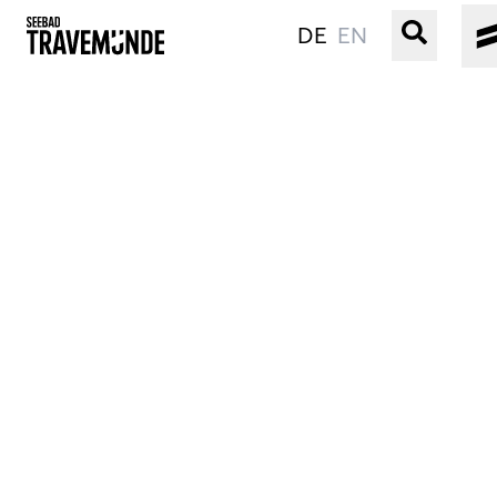
DE
EN
UNSER SEEBAD
PRIWALL
ERLEBEN
STRAND IST IMMER
VERANSTALTUNGEN
BUCHEN
SERVICE
Gebärdensprache