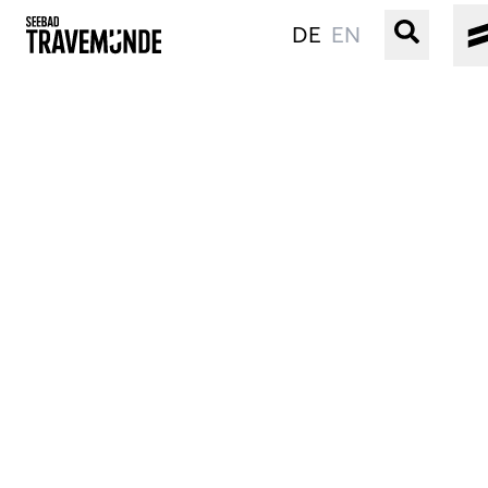
DE
EN
UNSER SEEBAD
PRIWALL
ERLEBEN
STRAND IST IMMER
VERANSTALTUNGEN
BUCHEN
SERVICE
Gebärdensprache