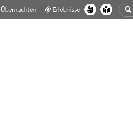
Übernachten
Erlebnisse
UNS
PRI
ERL
STR
VER
BUC
SER