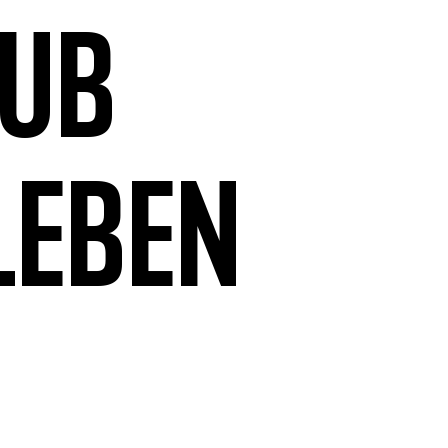
aub
leben