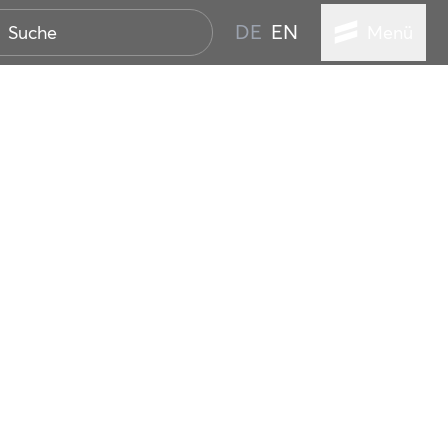
DE
EN
Menü
ER SEEBAD
WALL
EBEN
AND IST IMMER
ANSTALTUNGEN
HEN
VICE