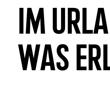
Im Url
was er