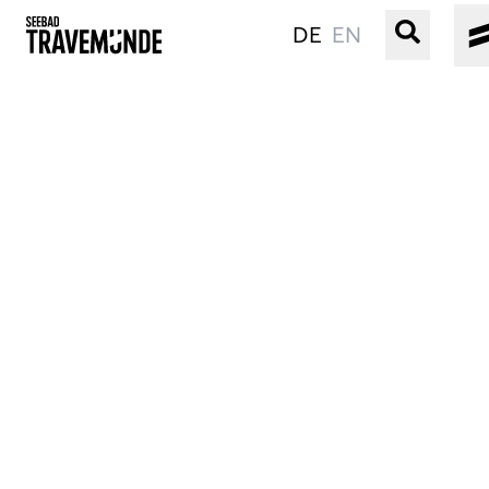
DE
EN
UNSER SEEBAD
PRIWALL
ERLEBEN
STRAND IST IMMER
VERANSTALTUNGEN
BUCHEN
SERVICE
Gebärdensprache