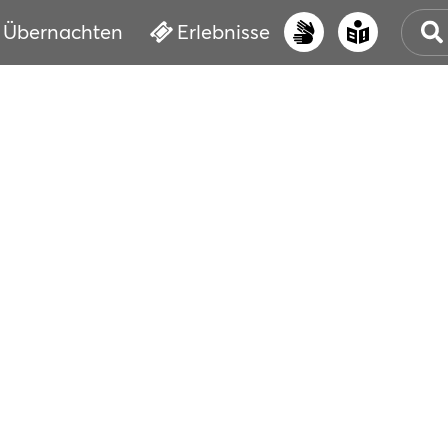
Übernachten
Erlebnisse
UNS
PRI
ERL
STR
VER
BUC
SER