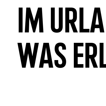
Im Url
was er