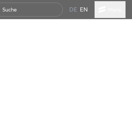
DE
EN
Menü
ER SEEBAD
WALL
EBEN
AND IST IMMER
ANSTALTUNGEN
HEN
VICE