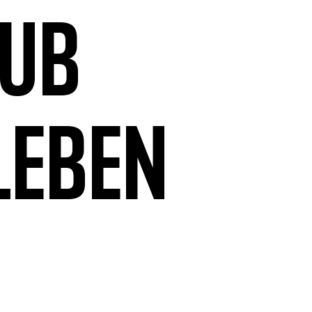
aub
leben