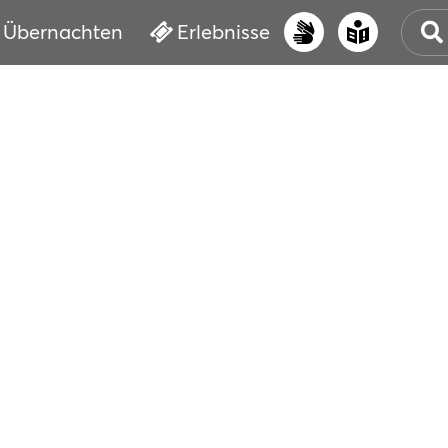
Übernachten
Erlebnisse
UNS
PRI
ERL
STR
VER
BUC
SER