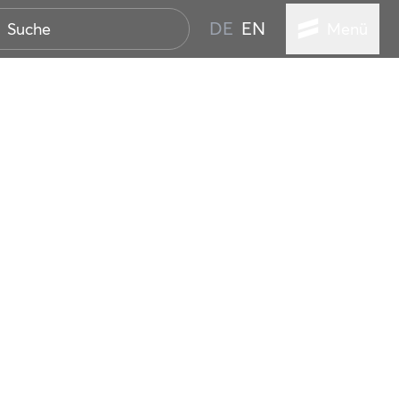
DE
EN
Menü
ER SEEBAD
WALL
EBEN
AND IST IMMER
ANSTALTUNGEN
HEN
VICE