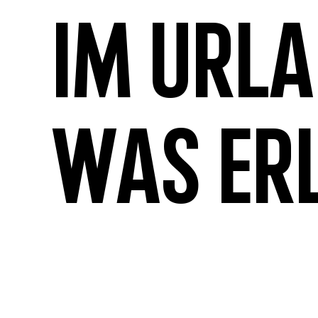
Im Url
was er